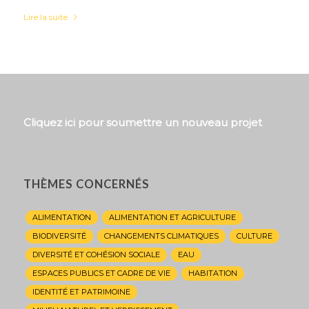
Lire la suite
Cliquez ici pour soumettre un nouveau projet
THÈMES CONCERNÉS
ALIMENTATION
ALIMENTATION ET AGRICULTURE
BIODIVERSITÉ
CHANGEMENTS CLIMATIQUES
CULTURE
DIVERSITÉ ET COHÉSION SOCIALE
EAU
ESPACES PUBLICS ET CADRE DE VIE
HABITATION
IDENTITÉ ET PATRIMOINE