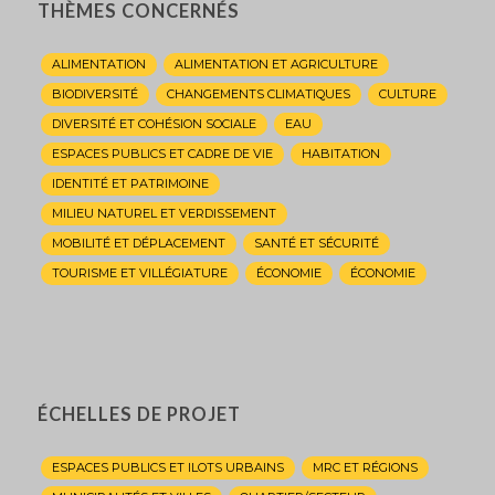
THÈMES CONCERNÉS
ALIMENTATION
ALIMENTATION ET AGRICULTURE
BIODIVERSITÉ
CHANGEMENTS CLIMATIQUES
CULTURE
DIVERSITÉ ET COHÉSION SOCIALE
EAU
ESPACES PUBLICS ET CADRE DE VIE
HABITATION
IDENTITÉ ET PATRIMOINE
MILIEU NATUREL ET VERDISSEMENT
MOBILITÉ ET DÉPLACEMENT
SANTÉ ET SÉCURITÉ
TOURISME ET VILLÉGIATURE
ÉCONOMIE
ÉCONOMIE
ÉCHELLES DE PROJET
ESPACES PUBLICS ET ILOTS URBAINS
MRC ET RÉGIONS