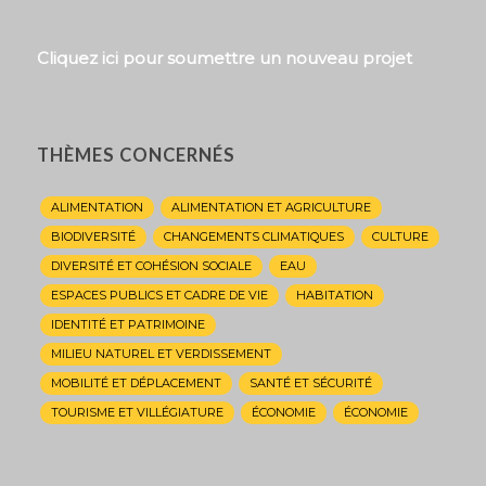
Cliquez ici pour soumettre un nouveau projet
THÈMES CONCERNÉS
ALIMENTATION
ALIMENTATION ET AGRICULTURE
BIODIVERSITÉ
CHANGEMENTS CLIMATIQUES
CULTURE
DIVERSITÉ ET COHÉSION SOCIALE
EAU
ESPACES PUBLICS ET CADRE DE VIE
HABITATION
IDENTITÉ ET PATRIMOINE
MILIEU NATUREL ET VERDISSEMENT
MOBILITÉ ET DÉPLACEMENT
SANTÉ ET SÉCURITÉ
TOURISME ET VILLÉGIATURE
ÉCONOMIE
ÉCONOMIE