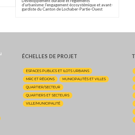
Développement durable et règlements
d’urbanisme: l’engagement écosystémique et avant-
gardiste du Canton de Lochaber-Partie-Ouest
u
ÉCHELLES DE PROJET
T
ESPACES PUBLICS ET ILOTS URBAINS
MRC ET RÉGIONS
MUNICIPALITÉS ET VILLES
QUARTIER/SECTEUR
QUARTIERS ET SECTEURS
VILLE/MUNICIPALITÉ