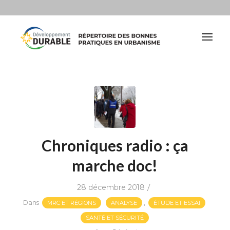
Chroniques radio : ça
marche doc!
/
28 décembre 2018
Dans
,
MRC ET RÉGIONS
ANALYSE
ÉTUDE ET ESSAI
SANTÉ ET SÉCURITÉ