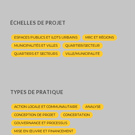
ÉCHELLES DE PROJET
ESPACES PUBLICS ET ILOTS URBAINS
MRC ET RÉGIONS
MUNICIPALITÉS ET VILLES
QUARTIER/SECTEUR
QUARTIERS ET SECTEURS
VILLE/MUNICIPALITÉ
TYPES DE PRATIQUE
ACTION LOCALE ET COMMUNAUTAIRE
ANALYSE
CONCEPTION DE PROJET
CONCERTATION
GOUVERNANCE ET PROCESSUS
MISE EN ŒUVRE ET FINANCEMENT