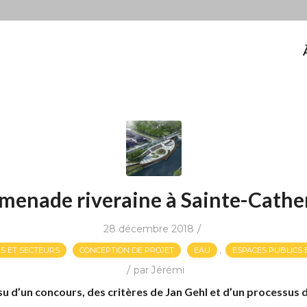
menade riveraine à Sainte-Cathe
/
28 décembre 2018
,
S ET SECTEURS
CONCEPTION DE PROJET
EAU
ESPACES PUBLICS 
/
par
Jérémi
issu d’un concours, des critères de Jan Gehl et d’un processus