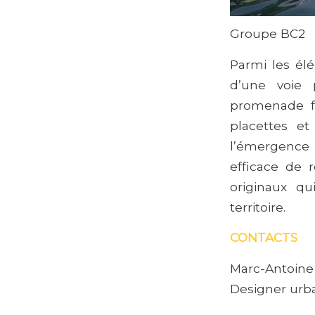
Groupe BC2
Parmi les él
d’une voie 
promenade fl
placettes e
l’émergence d
efficace de
originaux qu
territoire.
CONTACTS
Marc-Antoine 
Designer urb