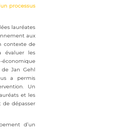
d’un processus
idées lauréates
ironnement aux
un contexte de
à évaluer les
o-économique
e de Jan Gehl
sus a permis
ervention. Un
auréats et les
it de dépasser
oppement d’un