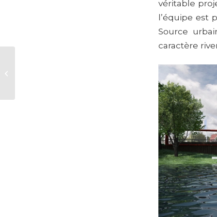
véritable pro
l’équipe est p
Source urbain
caractère river
Espace collectif
marina Saint-Roch à
Québec