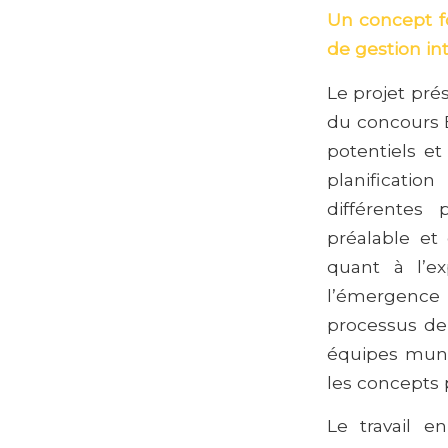
Un concept fo
de gestion in
Le projet prés
du concours E
potentiels et
planificatio
différentes
préalable et
quant à l’e
l’émergence 
processus de 
équipes munic
les concepts 
Le travail e