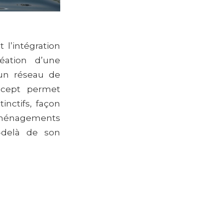
l’intégration
éation d’une
’un réseau de
ncept permet
inctifs, façon
aménagements
u-delà de son