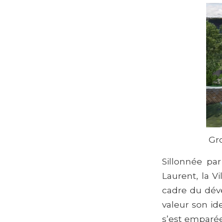
Gr
Sillonnée par
Laurent, la V
cadre du déve
valeur son id
s’est emparé