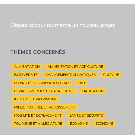
Cliquez ici pour soumettre un nouveau projet
THÈMES CONCERNÉS
ALIMENTATION
ALIMENTATION ET AGRICULTURE
BIODIVERSITÉ
CHANGEMENTS CLIMATIQUES
CULTURE
DIVERSITÉ ET COHÉSION SOCIALE
EAU
ESPACES PUBLICS ET CADRE DE VIE
HABITATION
IDENTITÉ ET PATRIMOINE
MILIEU NATUREL ET VERDISSEMENT
MOBILITÉ ET DÉPLACEMENT
SANTÉ ET SÉCURITÉ
TOURISME ET VILLÉGIATURE
ÉCONOMIE
ÉCONOMIE