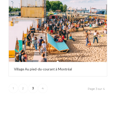
Village Au pied-du-courant à Montréal
1
2
3
4
Page 3 sur 4