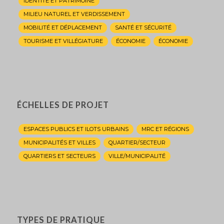
IDENTITÉ ET PATRIMOINE
MILIEU NATUREL ET VERDISSEMENT
MOBILITÉ ET DÉPLACEMENT
SANTÉ ET SÉCURITÉ
TOURISME ET VILLÉGIATURE
ÉCONOMIE
ÉCONOMIE
ÉCHELLES DE PROJET
ESPACES PUBLICS ET ILOTS URBAINS
MRC ET RÉGIONS
MUNICIPALITÉS ET VILLES
QUARTIER/SECTEUR
QUARTIERS ET SECTEURS
VILLE/MUNICIPALITÉ
TYPES DE PRATIQUE